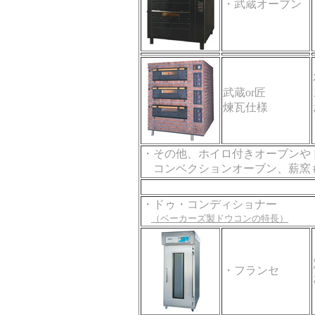
・武蔵オーブン
武蔵or匠
煉瓦仕様
・その他、ホイロ付きオーブンや
コンベクションオーブン、薪窯
・ドゥ・コンディショナー
（ベーカーズ製ドウコンの特長）
・フランセ