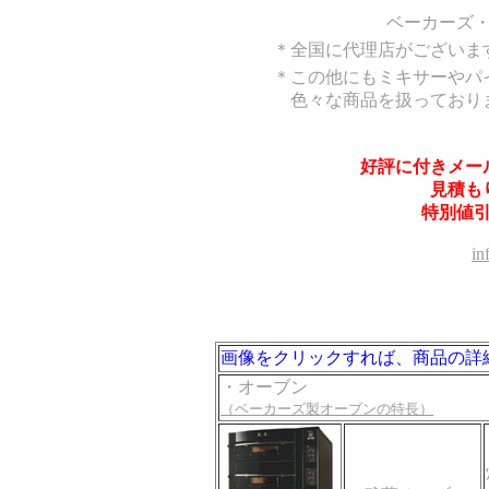
ベーカーズ
＊全国に代理店がございま
＊この他にもミキサーや
色々な商品を扱っており
好評に付きメー
見積も
特別値
in
画像をクリックすれば、商品の詳
・オーブン
（ベーカーズ製オーブンの特長）