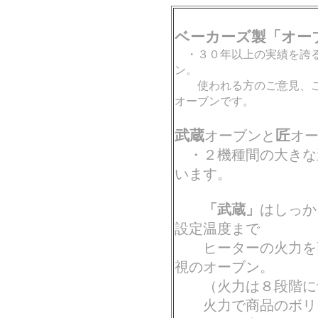
ベーカーズ製「オー
・３０年以上の実績を誇る
ン。
使われる方のご意見、ご
オーブンです。
武蔵
匠
オーブンと
オ
・２機種間の大きな
います。
「武蔵」
はしっか
設定温度まで
ヒーターの火力を商
視のオーブン。
（火力は８段階に切
火力で商品のボリュ